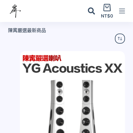
跳
購
至
物
NT$
0
主
車
要
陳寗嚴選最新商品
內
容