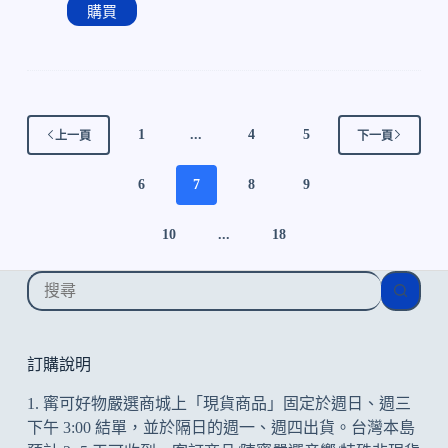
購買
1
...
4
5
上一頁
下一頁
6
7
8
9
10
...
18
找
不
到
符
訂購說明
合
1. 寗可好物嚴選商城上「現貨商品」固定於週日、週三
的
下午 3:00 結單，並於隔日的週一、週四出貨。台灣本島