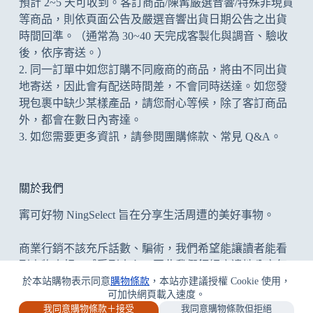
預計 2~5 天可收到。客訂商品/陳寗嚴選音響/特殊非現貨
等商品，則依頁面公告及
嚴選音響出貨日期公告
之出貨
時間回準。（通常為 30~40 天完成客製化與調音、驗收
後，依序寄送。）
2. 同一訂單中如您訂購不同廠商的商品，將由不同出貨
地寄送，因此會有配送時間差，不會同時送達。如您發
現包裹中缺少某樣產品，請您耐心等候，除了客訂商品
外，都會在數日內寄達。
3. 如您需要更多資訊，請參閱
團購條款
、
常見 Q&A
。
關於我們
寗可好物 NingSelect 旨在分享生活周遭的美好事物。
商業行銷不該充斥話數、騙術，我們希望能讓讀者能看
到事物真相、感受到真心；因此我們鉅細靡遺地分享每
於本站購物表示同意
購物條款
，本站亦建議授權 Cookie 使用，
件事，優缺並陳，但凡為開箱文/評測文，寗可好物堅決
可加快網頁載入速度。
拒絕業配開箱委託案，提供中立公正、無愧良心的評
我同意購物條款＋接受
我同意購物條款但拒絕