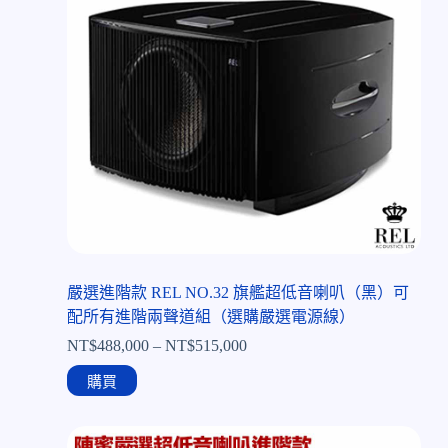
嚴選進階款 REL NO.32 旗艦超低音喇叭（黑）可
配所有進階兩聲道組（選購嚴選電源線）
NT$
488,000
–
NT$
515,000
購買