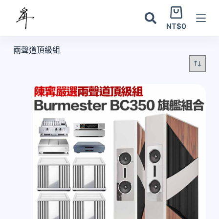
跳
購
至
物
NT$
0
主
車
要
兩聲道頂級組
內
容