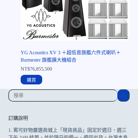
YG Acoustics XV 3 ＋超低音旗艦六件式喇叭＋
Burmester 旗艦擴大機組合
NT$
76,855,500
購買
找
不
到
符
訂購說明
合
1. 寗可好物嚴選商城上「現貨商品」固定於週日、週三
的
下午 3:00 結單，並於隔日的週一、週四出貨。台灣本島