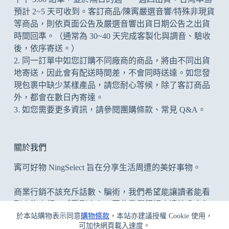
預計 2~5 天可收到。客訂商品/陳寗嚴選音響/特殊非現貨
等商品，則依頁面公告及
嚴選音響出貨日期公告
之出貨
時間回準。（通常為 30~40 天完成客製化與調音、驗收
後，依序寄送。）
2. 同一訂單中如您訂購不同廠商的商品，將由不同出貨
地寄送，因此會有配送時間差，不會同時送達。如您發
現包裹中缺少某樣產品，請您耐心等候，除了客訂商品
外，都會在數日內寄達。
3. 如您需要更多資訊，請參閱
團購條款
、
常見 Q&A
。
關於我們
寗可好物 NingSelect 旨在分享生活周遭的美好事物。
商業行銷不該充斥話數、騙術，我們希望能讓讀者能看
到事物真相、感受到真心；因此我們鉅細靡遺地分享每
於本站購物表示同意
購物條款
，本站亦建議授權 Cookie 使用，
件事，優缺並陳，但凡為開箱文/評測文，寗可好物堅決
可加快網頁載入速度。
拒絕業配開箱委託案，提供中立公正、無愧良心的評