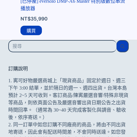
[已停產] eversolo DMP-A6 Master 特別版數位串流
播放器
NT$
35,990
購買
找
不
到
符
訂購說明
合
1. 寗可好物嚴選商城上「現貨商品」固定於週日、週三
的
下午 3:00 結單，並於隔日的週一、週四出貨。台灣本島
預計 2~5 天可收到。客訂商品/陳寗嚴選音響/特殊非現貨
等商品，則依頁面公告及
嚴選音響出貨日期公告
之出貨
時間回準。（通常為 30~40 天完成客製化與調音、驗收
後，依序寄送。）
2. 同一訂單中如您訂購不同廠商的商品，將由不同出貨
地寄送，因此會有配送時間差，不會同時送達。如您發