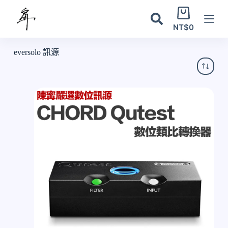
跳
購
至
物
NT$
0
主
車
要
eversolo 訊源
內
容