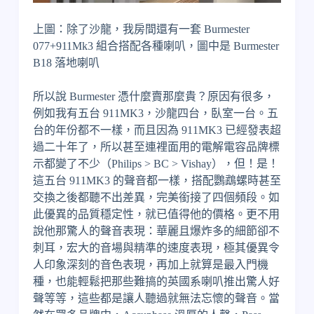
上圖：除了沙龍，我房間還有一套 Burmester
077+911Mk3 組合搭配各種喇叭，圖中是 Burmester
B18 落地喇叭
所以說 Burmester 憑什麼賣那麼貴？原因有很多，
例如我有五台 911MK3，沙龍四台，臥室一台。五
台的年份都不一樣，而且因為 911MK3 已經發表超
過二十年了，所以甚至連裡面用的電解電容品牌標
示都變了不少（Philips > BC > Vishay），但！是！
這五台 911MK3 的聲音都一樣，搭配鸚鵡螺時甚至
交換之後都聽不出差異，完美銜接了四個頻段。如
此優異的品質穩定性，就已值得他的價格。更不用
說他那驚人的聲音表現：華麗且爆炸多的細節卻不
刺耳，宏大的音場與精準的速度表現，極其優異令
人印象深刻的音色表現，再加上就算是最入門機
種，也能輕鬆把那些難搞的英國系喇叭推出驚人好
聲等等，這些都是讓人聽過就無法忘懷的聲音。當