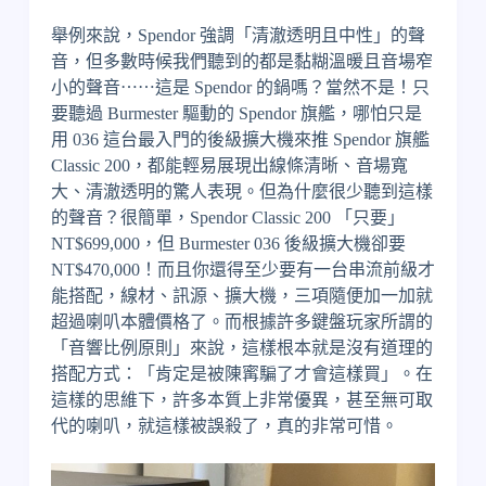
舉例來說，Spendor 強調「清澈透明且中性」的聲
音，但多數時候我們聽到的都是黏糊溫暖且音場窄
小的聲音⋯⋯這是 Spendor 的鍋嗎？當然不是！只
要聽過 Burmester 驅動的 Spendor 旗艦，哪怕只是
用 036 這台最入門的後級擴大機來推 Spendor 旗艦
Classic 200，都能輕易展現出線條清晰、音場寬
大、清澈透明的驚人表現。但為什麼很少聽到這樣
的聲音？很簡單，Spendor Classic 200 「只要」
NT$699,000，但 Burmester 036 後級擴大機卻要
NT$470,000！而且你還得至少要有一台串流前級才
能搭配，線材、訊源、擴大機，三項隨便加一加就
超過喇叭本體價格了。而根據許多鍵盤玩家所謂的
「音響比例原則」來說，這樣根本就是沒有道理的
搭配方式：「肯定是被陳寗騙了才會這樣買」。在
這樣的思維下，許多本質上非常優異，甚至無可取
代的喇叭，就這樣被誤殺了，真的非常可惜。