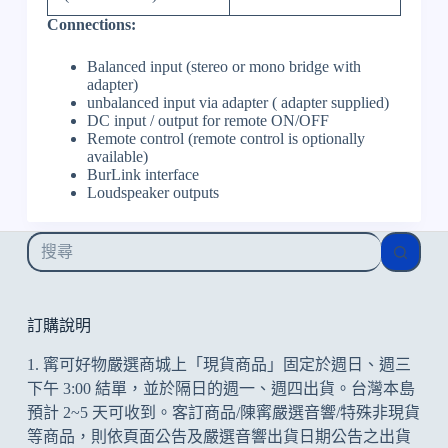
Connections:
Balanced input (stereo or mono bridge with
adapter)
unbalanced input via adapter ( adapter supplied)
DC input / output for remote ON/OFF
Remote control (remote control is optionally
available)
BurLink interface
Loudspeaker outputs
找
不
到
符
訂購說明
合
1. 寗可好物嚴選商城上「現貨商品」固定於週日、週三
的
下午 3:00 結單，並於隔日的週一、週四出貨。台灣本島
預計 2~5 天可收到。客訂商品/陳寗嚴選音響/特殊非現貨
等商品，則依頁面公告及
嚴選音響出貨日期公告
之出貨