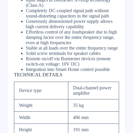
(Class A)
Completely DC-coupled signal path without
sound-distorting capacitors in the signal path
Generously dimensioned power supply allows
high current delivery capability
Effortless control of any loudspeaker due to high
damping factor over the entire frequency range,
even at high frequencies
Stable at all loads over the entire frequency range
Solid screw terminals for speaker cables
Remote on/off via Burmester devices (remote
switch-on voltage: 10V DC)
Integration into Smart Home control possible
TECHNICAL DETAILS
Dual-channel power
Device type
amplifier
Weight
35 kg
Width
496 mm
Height
191 mm