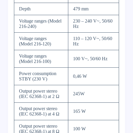
Depth
479 mm
Voltage ranges (Model
230 – 240 V~, 50/60
216-240)
Hz
Voltage ranges
110 – 120 V~, 50/60
(Model 216-120)
Hz
Voltage ranges
100 V~, 50/60 Hz
(Model 216-100)
Power consumption
0,46 W
STBY (230 V)
Output power stereo
245W
(IEC 62368-1) at 2 Ω
Output power stereo
165 W
(IEC 62368-1) at 4 Ω
Output power stereo
100 W
(IEC 62368-1) at 8 Ω