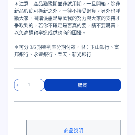
＊注意！產品猶豫期並非試用期，一旦開箱，除非
新品瑕疵可換新之外，一律不接受退貨。另外也呼
籲大家，團購優惠是靠著我的努力與大家的支持才
爭取到的，若你不確定是否真的要，請不要購買，
以免高退貨率造成供應商的困擾。
＊可分 3/6 期零利率分期付款，限：玉山銀行、富
邦銀行、永豐銀行、樂天、新光銀行
Burmester
購買
218
後
級
擴
大
機
數
商品說明
量