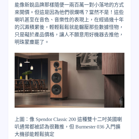
能像新銳品牌那樣隨便一兩百萬一對小落地的方式
來開價。但這是因為他們很爛嗎？當然不是！這些
喇叭甚至在音色、音樂性的表現上，在經過幾十年
的沉澱積累後，輕輕鬆鬆就能輾壓那些數據怪物，
只是礙於產品價格，讓人不願意用好機器去推他，
明珠蒙塵罷了。
上圖：像 Spendor Classic 200 這種雙十二吋英國喇
叭通常都被認為很難推，但 Burmester 036 入門擴
大機卻能輕鬆搞定