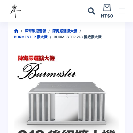
跳
購
至
物
NT$
0
主
車
要
/
陳寗嚴選音響
/
陳寗嚴選擴大機
/
內
首
BURMESTER 擴大機
/
BURMESTER 218 後級擴大機
容
頁