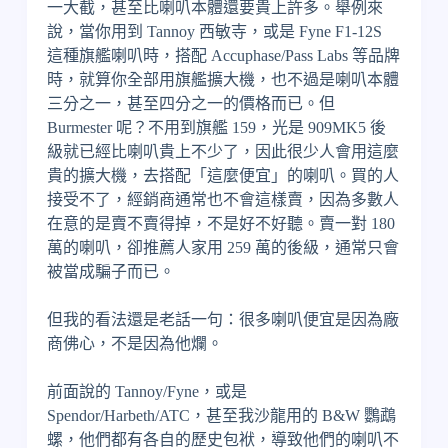
一大截，甚至比喇叭本體還要貴上許多。舉例來
說，當你用到 Tannoy 西敏寺，或是 Fyne F1-12S
這種旗艦喇叭時，搭配 Accuphase/Pass Labs 等品牌
時，就算你全部用旗艦擴大機，也不過是喇叭本體
三分之一，甚至四分之一的價格而已。但
Burmester 呢？不用到旗艦 159，光是 909MK5 後
級就已經比喇叭貴上不少了，因此很少人會用這麼
貴的擴大機，去搭配「這麼便宜」的喇叭。買的人
接受不了，經銷商通常也不會這樣賣，因為多數人
在意的是賣不賣得掉，不是好不好聽。賣一對 180
萬的喇叭，卻推薦人家用 259 萬的後級，通常只會
被當成騙子而已。
但我的看法還是老話一句：很多喇叭便宜是因為廠
商佛心，不是因為他爛。
前面說的 Tannoy/Fyne，或是
Spendor/Harbeth/ATC，甚至我沙龍用的 B&W 鸚鵡
螺，他們都有各自的歷史包袱，導致他們的喇叭不