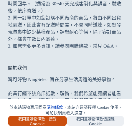
時間回準。（通常為 30~40 天完成客製化與調音、驗收
後，依序寄送。）
2. 同一訂單中如您訂購不同廠商的商品，將由不同出貨
地寄送，因此會有配送時間差，不會同時送達。如您發
現包裹中缺少某樣產品，請您耐心等候，除了客訂商品
外，都會在數日內寄達。
3. 如您需要更多資訊，請參閱
團購條款
、
常見 Q&A
。
關於我們
寗可好物 NingSelect 旨在分享生活周遭的美好事物。
商業行銷不該充斥話數、騙術，我們希望能讓讀者能看
到事物真相、感受到真心；因此我們鉅細靡遺地分享每
件事，優缺並陳，但凡為開箱文/評測文，寗可好物堅決
於本站購物表示同意
購物條款
，本站亦建議授權 Cookie 使用，
可加快網頁載入速度。
拒絕業配開箱委託案，提供中立公正、無愧良心的評
我同意購物條款＋接受
我同意購物條款但拒絕
測。
點我了解更多
Coockie
Cookie
版權所有 © 2026 寗可好物有限公司