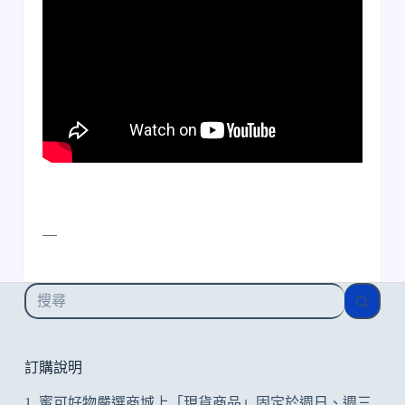
—
找
不
到
符
訂購說明
合
1. 寗可好物嚴選商城上「現貨商品」固定於週日、週三
的