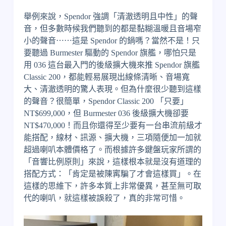
舉例來說，Spendor 強調「清澈透明且中性」的聲
音，但多數時候我們聽到的都是黏糊溫暖且音場窄
小的聲音⋯⋯這是 Spendor 的鍋嗎？當然不是！只
要聽過 Burmester 驅動的 Spendor 旗艦，哪怕只是
用 036 這台最入門的後級擴大機來推 Spendor 旗艦
Classic 200，都能輕易展現出線條清晰、音場寬
大、清澈透明的驚人表現。但為什麼很少聽到這樣
的聲音？很簡單，Spendor Classic 200 「只要」
NT$699,000，但 Burmester 036 後級擴大機卻要
NT$470,000！而且你還得至少要有一台串流前級才
能搭配，線材、訊源、擴大機，三項隨便加一加就
超過喇叭本體價格了。而根據許多鍵盤玩家所謂的
「音響比例原則」來說，這樣根本就是沒有道理的
搭配方式：「肯定是被陳寗騙了才會這樣買」。在
這樣的思維下，許多本質上非常優異，甚至無可取
代的喇叭，就這樣被誤殺了，真的非常可惜。