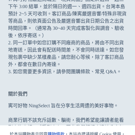
下午 3:00 結單，並於隔日的週一、週四出貨。台灣本島
預計 2~5 天可收到。客訂商品/陳寗嚴選音響/特殊非現貨
等商品，則依頁面公告及
嚴選音響出貨日期公告
之出貨
時間回準。（通常為 30~40 天完成客製化與調音、驗收
後，依序寄送。）
2. 同一訂單中如您訂購不同廠商的商品，將由不同出貨
地寄送，因此會有配送時間差，不會同時送達。如您發
現包裹中缺少某樣產品，請您耐心等候，除了客訂商品
外，都會在數日內寄達。
3. 如您需要更多資訊，請參閱
團購條款
、
常見 Q&A
。
關於我們
寗可好物 NingSelect 旨在分享生活周遭的美好事物。
商業行銷不該充斥話數、騙術，我們希望能讓讀者能看
到事物真相、感受到真心；因此我們鉅細靡遺地分享每
件事，優缺並陳，但凡為開箱文/評測文，寗可好物堅決
於本站購物表示同意
購物條款
，本站亦建議授權 Cookie 使用，