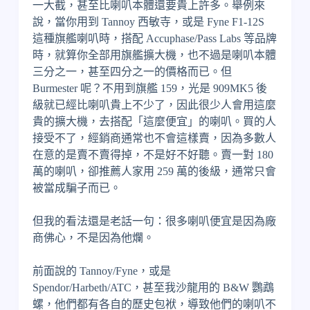
一大截，甚至比喇叭本體還要貴上許多。舉例來
說，當你用到 Tannoy 西敏寺，或是 Fyne F1-12S
這種旗艦喇叭時，搭配 Accuphase/Pass Labs 等品牌
時，就算你全部用旗艦擴大機，也不過是喇叭本體
三分之一，甚至四分之一的價格而已。但
Burmester 呢？不用到旗艦 159，光是 909MK5 後
級就已經比喇叭貴上不少了，因此很少人會用這麼
貴的擴大機，去搭配「這麼便宜」的喇叭。買的人
接受不了，經銷商通常也不會這樣賣，因為多數人
在意的是賣不賣得掉，不是好不好聽。賣一對 180
萬的喇叭，卻推薦人家用 259 萬的後級，通常只會
被當成騙子而已。
但我的看法還是老話一句：很多喇叭便宜是因為廠
商佛心，不是因為他爛。
前面說的 Tannoy/Fyne，或是
Spendor/Harbeth/ATC，甚至我沙龍用的 B&W 鸚鵡
螺，他們都有各自的歷史包袱，導致他們的喇叭不