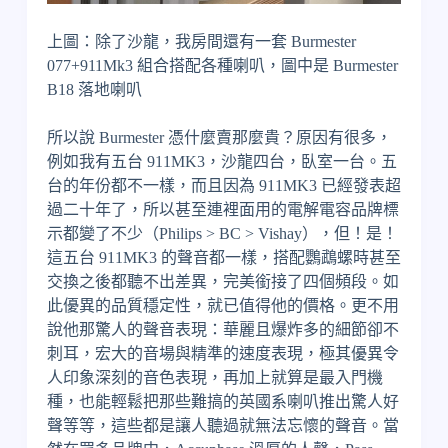
上圖：除了沙龍，我房間還有一套 Burmester
077+911Mk3 組合搭配各種喇叭，圖中是 Burmester
B18 落地喇叭
所以說 Burmester 憑什麼賣那麼貴？原因有很多，
例如我有五台 911MK3，沙龍四台，臥室一台。五
台的年份都不一樣，而且因為 911MK3 已經發表超
過二十年了，所以甚至連裡面用的電解電容品牌標
示都變了不少（Philips > BC > Vishay），但！是！
這五台 911MK3 的聲音都一樣，搭配鸚鵡螺時甚至
交換之後都聽不出差異，完美銜接了四個頻段。如
此優異的品質穩定性，就已值得他的價格。更不用
說他那驚人的聲音表現：華麗且爆炸多的細節卻不
刺耳，宏大的音場與精準的速度表現，極其優異令
人印象深刻的音色表現，再加上就算是最入門機
種，也能輕鬆把那些難搞的英國系喇叭推出驚人好
聲等等，這些都是讓人聽過就無法忘懷的聲音。當