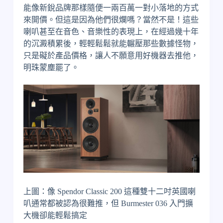
能像新銳品牌那樣隨便一兩百萬一對小落地的方式
來開價。但這是因為他們很爛嗎？當然不是！這些
喇叭甚至在音色、音樂性的表現上，在經過幾十年
的沉澱積累後，輕輕鬆鬆就能輾壓那些數據怪物，
只是礙於產品價格，讓人不願意用好機器去推他，
明珠蒙塵罷了。
上圖：像 Spendor Classic 200 這種雙十二吋英國喇
叭通常都被認為很難推，但 Burmester 036 入門擴
大機卻能輕鬆搞定