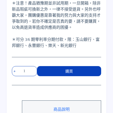
＊注意！產品猶豫期並非試用期，一旦開箱，除非
新品瑕疵可換新之外，一律不接受退貨。另外也呼
籲大家，團購優惠是靠著我的努力與大家的支持才
爭取到的，若你不確定是否真的要，請不要購買，
以免高退貨率造成供應商的困擾。
＊可分 3/6 期零利率分期付款，限：玉山銀行、富
邦銀行、永豐銀行、樂天、新光銀行
Burmester
購買
035
前
級
擴
大
機
數
商品說明
量