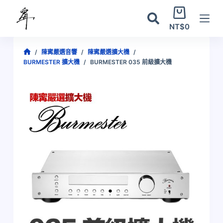
跳
購
至
物
NT$
0
主
車
要
/
陳寗嚴選音響
/
陳寗嚴選擴大機
/
內
首
BURMESTER 擴大機
/
BURMESTER 035 前級擴大機
容
頁