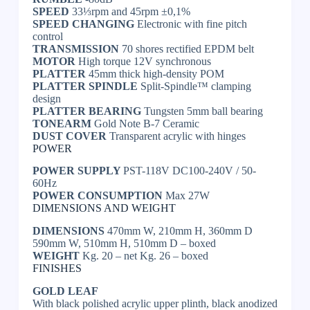
SPEED
33⅓rpm and 45rpm ±0,1%
SPEED CHANGING
Electronic with fine pitch
control
TRANSMISSION
70 shores rectified EPDM belt
MOTOR
High torque 12V synchronous
PLATTER
45mm thick high-density POM
PLATTER SPINDLE
Split-Spindle™ clamping
design
PLATTER BEARING
Tungsten 5mm ball bearing
TONEARM
Gold Note B-7 Ceramic
DUST COVER
Transparent acrylic with hinges
POWER
POWER SUPPLY
PST-118V DC100-240V / 50-
60Hz
POWER CONSUMPTION
Max 27W
DIMENSIONS AND WEIGHT
DIMENSIONS
470mm W, 210mm H, 360mm D
590mm W, 510mm H, 510mm D – boxed
WEIGHT
Kg. 20 – net Kg. 26 – boxed
FINISHES
GOLD LEAF
With black polished acrylic upper plinth, black anodized