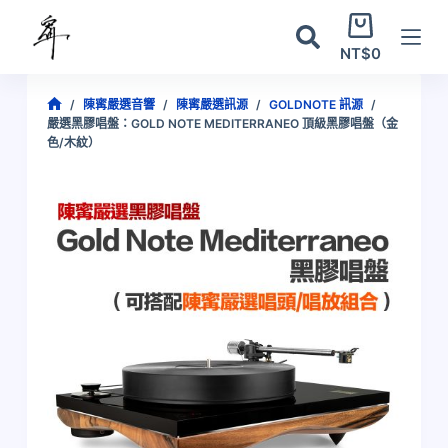
跳
購
至
物
NT$
0
主
車
要
/
陳寗嚴選音響
/
陳寗嚴選訊源
/
GOLDNOTE 訊源
/
內
首
嚴選黑膠唱盤：GOLD NOTE MEDITERRANEO 頂級黑膠唱盤（金
容
頁
色/木紋）