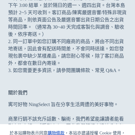
下午 3:00 結單，並於隔日的週一、週四出貨。台灣本島
預計 2~5 天可收到。客訂商品/陳寗嚴選音響/特殊非現貨
等商品，則依頁面公告及
嚴選音響出貨日期公告
之出貨
時間回準。（通常為 30~40 天完成客製化與調音、驗收
後，依序寄送。）
2. 同一訂單中如您訂購不同廠商的商品，將由不同出貨
地寄送，因此會有配送時間差，不會同時送達。如您發
現包裹中缺少某樣產品，請您耐心等候，除了客訂商品
外，都會在數日內寄達。
3. 如您需要更多資訊，請參閱
團購條款
、
常見 Q&A
。
關於我們
寗可好物 NingSelect 旨在分享生活周遭的美好事物。
商業行銷不該充斥話數、騙術，我們希望能讓讀者能看
到事物真相、感受到真心；因此我們鉅細靡遺地分享每
件事，優缺並陳，但凡為開箱文/評測文，寗可好物堅決
於本站購物表示同意
購物條款
，本站亦建議授權 Cookie 使用，