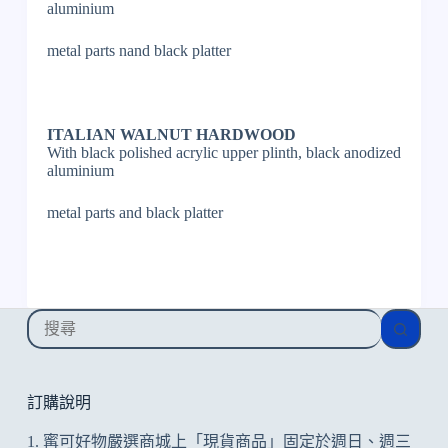
aluminium
metal parts nand black platter
ITALIAN WALNUT HARDWOOD
With black polished acrylic upper plinth, black anodized
aluminium
metal parts and black platter
找
不
到
符
訂購說明
合
1. 寗可好物嚴選商城上「現貨商品」固定於週日、週三
的