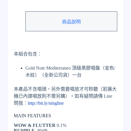
盤：
Gold
Note
Mediterraneo
商品說明
頂
級
黑
膠
唱
本組合包含：
盤
（金
Gold Note Mediterraneo 頂級黑膠唱盤（金色/
色/
木紋）（全新公司貨）一台
木
紋）
數
本產品不含唱頭，另外需要唱放才可聆聽（若擴大
量
機已內建唱放則不需另購）。如有疑問請傳 Line
問我：
http://bit.ly/ningline
MAIN FEATURES
WOW & FLUTTER
0.1%
RUMBLE
-80dB