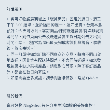
到
符
訂購說明
合
1. 寗可好物嚴選商城上「現貨商品」固定於週日、週三
的
下午 3:00 結單，並於隔日的週一、週四出貨。台灣本島
預計 2~5 天可收到。客訂商品/陳寗嚴選音響/特殊非現貨
等商品，則依頁面公告及
嚴選音響出貨日期公告
之出貨
時間回準。（通常為 30~40 天完成客製化與調音、驗收
後，依序寄送。）
2. 同一訂單中如您訂購不同廠商的商品，將由不同出貨
地寄送，因此會有配送時間差，不會同時送達。如您發
現包裹中缺少某樣產品，請您耐心等候，除了客訂商品
外，都會在數日內寄達。
3. 如您需要更多資訊，請參閱
團購條款
、
常見 Q&A
。
關於我們
寗可好物 NingSelect 旨在分享生活周遭的美好事物。