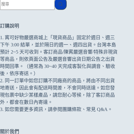
找
不
到
符
訂購說明
合
1. 寗可好物嚴選商城上「現貨商品」固定於週日、週三
的
下午 3:00 結單，並於隔日的週一、週四出貨。台灣本島
預計 2~5 天可收到。客訂商品/陳寗嚴選音響/特殊非現貨
等商品，則依頁面公告及
嚴選音響出貨日期公告
之出貨
時間回準。（通常為 30~40 天完成客製化與調音、驗收
後，依序寄送。）
2. 同一訂單中如您訂購不同廠商的商品，將由不同出貨
地寄送，因此會有配送時間差，不會同時送達。如您發
現包裹中缺少某樣產品，請您耐心等候，除了客訂商品
外，都會在數日內寄達。
3. 如您需要更多資訊，請參閱
團購條款
、
常見 Q&A
。
關於我們