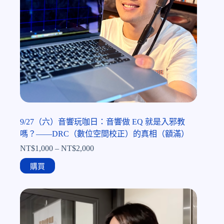
9/27（六）音響玩咖日：音響做 EQ 就是入邪教
嗎？——DRC（數位空間校正）的真相（額滿）
NT$
1,000
–
NT$
2,000
購買