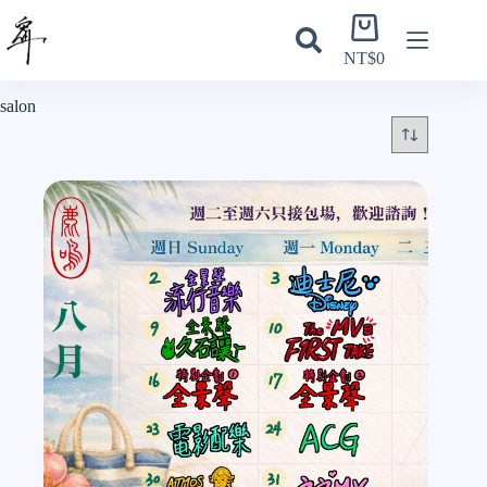
跳
購
至
物
NT$
0
主
車
要
salon
內
容