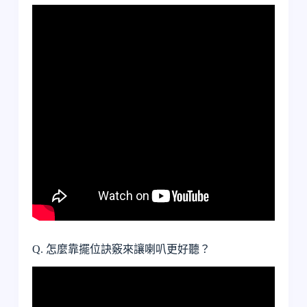
Q. 怎麼靠擺位訣竅來讓喇叭更好聽？