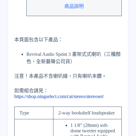
叭
商品說明
（三
種
顏
色，
全
本頁面包含以下產品：
新
藝
Revival Audio Sprint 3 書架式式喇叭（三種顏
聲
公
色，全新藝聲公司貨）
司
貨）
注意！本產品不含喇叭線，只有喇叭本體。
數
量
如需組合請見：
https://shop.ningselect.com/cat/stereo/stereoset/
Type
2-way bookshelf loudspeaker
1 1/8” (28mm) soft-
dome tweeter equipped