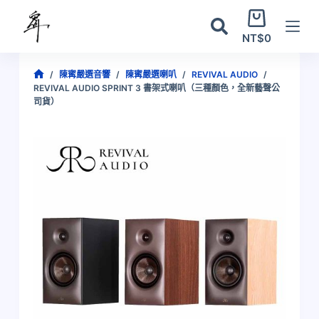
跳
購
至
物
NT$
0
主
車
要
/
陳寗嚴選音響
/
陳寗嚴選喇叭
/
REVIVAL AUDIO
/
內
首
REVIVAL AUDIO SPRINT 3 書架式喇叭（三種顏色，全新藝聲公
容
頁
司貨）