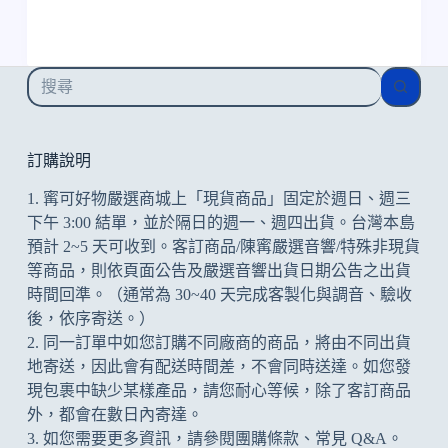
找
不
到
符
訂購說明
合
1. 寗可好物嚴選商城上「現貨商品」固定於週日、週三
的
下午 3:00 結單，並於隔日的週一、週四出貨。台灣本島
預計 2~5 天可收到。客訂商品/陳寗嚴選音響/特殊非現貨
等商品，則依頁面公告及
嚴選音響出貨日期公告
之出貨
時間回準。（通常為 30~40 天完成客製化與調音、驗收
後，依序寄送。）
2. 同一訂單中如您訂購不同廠商的商品，將由不同出貨
地寄送，因此會有配送時間差，不會同時送達。如您發
現包裹中缺少某樣產品，請您耐心等候，除了客訂商品
外，都會在數日內寄達。
3. 如您需要更多資訊，請參閱
團購條款
、
常見 Q&A
。