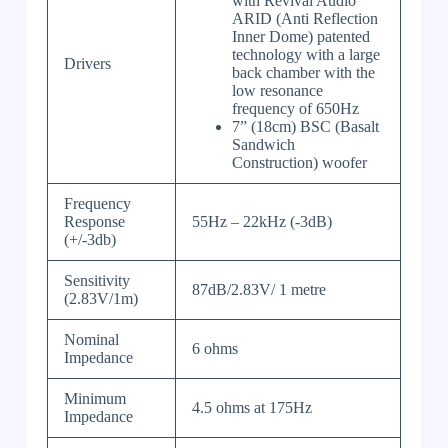
with Revival Audio
ARID (Anti Reflection
Inner Dome) patented
technology with a large
Drivers
back chamber with the
low resonance
frequency of 650Hz
7” (18cm) BSC (Basalt
Sandwich
Construction) woofer
Frequency
Response
55Hz – 22kHz (-3dB)
(+/-3db)
Sensitivity
87dB/2.83V/ 1 metre
(2.83V/1m)
Nominal
6 ohms
Impedance
Minimum
4.5 ohms at 175Hz
Impedance