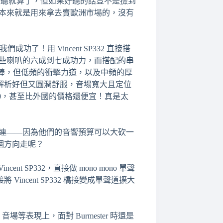
果難聽就算了，但如果好聽的話豈不是撿到
為人家本來就是用來拿去賣歐洲市場的，沒有
了！用 Vincent SP332 直接搭
少能達到這些喇叭的六成到七成功力，而搭配的串
，音色棒，但低頻的衝擊力道，以及中頻的厚
解析好但又圓潤舒服，音場寬大且定位
00，甚至比外國的價格還便宜！真是太
驚喜連連——因為他們的音響預算可以大砍一
個方向走呢？
P332，直接做 mono mono 單聲
 Vincent SP332 橋接變成單聲道擴大
音場等表現上，面對 Burmester 時還是