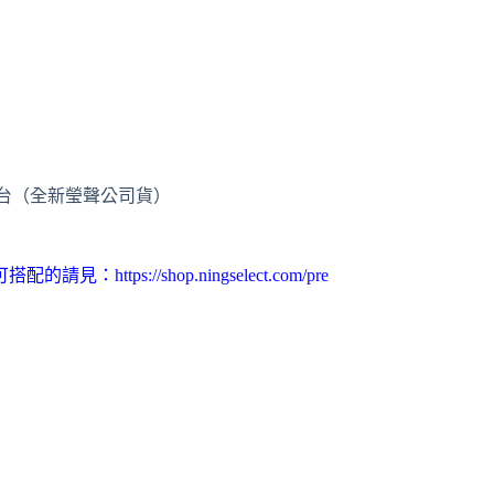
版 一台（全新瑩聲公司貨）
可搭配的請見：h
ttps://shop.ningselect.com/pre