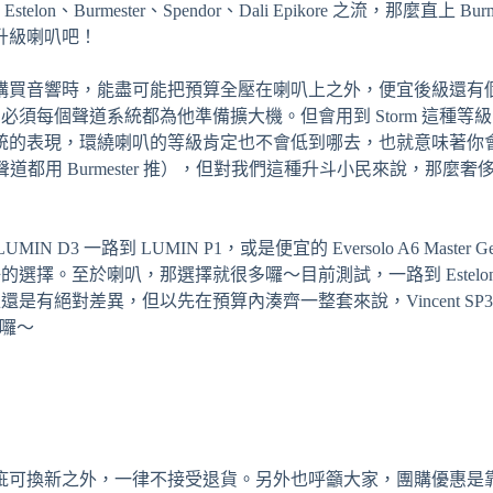
Burmester、Spendor、Dali Epikore 之流，那麼直上 
升級喇叭吧！
購買音響時，能盡可能把預算全壓在喇叭上之外，便宜後級還有
後級的，必須每個聲道系統都為他準備擴大機。但會用到 Storm 這
統的表現，環繞喇叭的等級肯定也不會低到哪去，也就意味著你
的，連天空聲道都用 Burmester 推），但對我們這種升斗小民來說
 D3 一路到 LUMIN P1，或是便宜的 Eversolo A6 Master G
非常好的選擇。至於喇叭，那選擇就很多囉～目前測試，一路到 Estelon XB、Y
 推還是有絕對差異，但以先在預算內湊齊一整套來說，Vincent S
以囉～
疵可換新之外，一律不接受退貨。另外也呼籲大家，團購優惠是