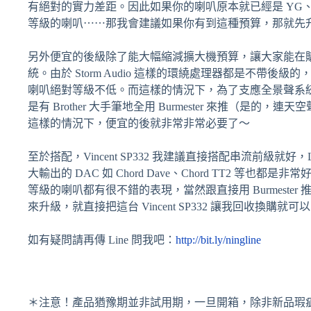
有絕對的實力差距。因此如果你的喇叭原本就已經是 YG、Estelon、
等級的喇叭⋯⋯那我會建議如果你有到這種預算，那就先
另外便宜的後級除了能大幅縮減擴大機預算，讓大家能在
統。由於 Storm Audio 這樣的環繞處理器都是不帶
喇叭絕對等級不低。而這樣的情況下，為了支應全景聲系
是有 Brother 大手筆地全用 Burmester 來推（是
這樣的情況下，便宜的後就非常非常必要了～
至於搭配，Vincent SP332 我建議直接搭配串流前級就好，LUMIN
大輸出的 DAC 如 Chord Dave、Chord TT2 等也都是
等級的喇叭都有很不錯的表現，當然跟直接用 Burmester
來升級，就直接把這台 Vincent SP332 讓我回收換購就可
如有疑問請再傳 Line 問我吧：
http://bit.ly/ningline
＊注意！產品猶豫期並非試用期，一旦開箱，除非新品瑕