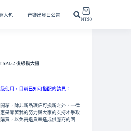
購
懶人包
音響出貨日公告
物
NT$
0
車
ent SP332 後級擴大機
前級使用，目前已知可搭配的請見：
旦開箱，除非新品瑕疵可換新之外，一律
優惠是靠著我的努力與大家的支持才爭取
要購買，以免高退貨率造成供應商的困