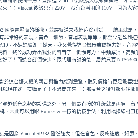
商跟我賭一把，直接進 Vincent 後級擴大機來試試吧！如
Vincent 後級只有 220V！沒有台灣用的 110V！因
332 國際電壓版的樣機，並趕緊送來我們這邊測試⋯⋯結果就是，我們成功
re 11 等喇叭都能直接有非常好的表現，音色、細節、音場表現等等，都至
versolo A10。不過連續測了幾天，我又覺得這台機器雖然推力好
用料，終於成功弄出我要的聲音了！低頻有力、中頻厚實，高頻
了！而這台訂價多少？跟代理商討論後，居然只要 NT$630
先體驗過，他們都對於這台擴大機的聲音與推力感到震驚，聽到價格時更是
可以現在就一次購足了！不過問題來了：那這台之後升級要往哪
之類的設備之外，另一個最直接的升級就是再買一台 Vincent S
平衡架構，因此可以用跟 Burmester 一樣的橋接手法，利用橋接線材直接將
這是因為 Vincent SP332 雖然強大，但在音色、反應速度、細節、