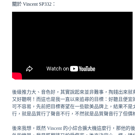
關於 Vincent SP332：
後級推力大、音色好，其實說起來並非難事，掏錢出來就有了不是嗎
又好聽啊！而這也是我一直以來追尋的目標：好聽且便宜的後級擴大機，最少
可不容易，先前把目標寄望在一些歐美品牌上，結果不是
行，就是品質行了聲音不行，不然就是品質聲音行了但價
後來我想，既然 Vincent 的小綜合擴大機這麼行，那他的後級