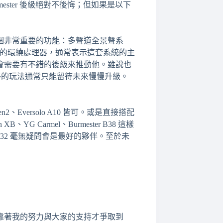
Burmester 後級絕對不後悔；但如果是以下
個非常重要的功能：多聲道全景聲系
種等級的環繞處理器，通常表示這套系統的主
會需要有不錯的後級來推動他。雖說也
，那麼奢侈的玩法通常只能留待未來慢慢升級。
en2、Eversolo A10 皆可。或是直接搭配
G Carmel、Burmester B38 這樣
P332 毫無疑問會是最好的夥伴。至於未
靠著我的努力與大家的支持才爭取到