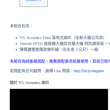
本組合包含：
YG Acoustics Talus 落地式喇叭（全新大器公司貨）
Vincent SP332 後級擴大機綜合擴大機 特別調音
陳寗嚴選進階款喇叭線（左右各 2 公尺）一組
本組合為純後級搭配，推薦搭配串流前級使用，目前已知
若搭配有任何疑問，請傳 Line 問我：
http://bit.ly/ningline
關於 YG Acoustics 喇叭