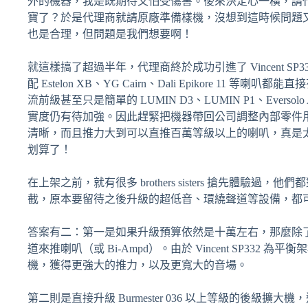
外的機器，我是既期待又怕受傷害。後來決定心一橫，請代理
寶了？於是代理商就請原廠準備樣機，沒想到這時候問題又來了：
也是合理，但問題是我們想要啊！
就這樣搞了超過半年，代理商終於成功引進了 Vincent SP
配 Estelon XB、YG Cairn、Dali Epiko
流前級甚至只是簡單的 LUMIN D3、LUMIN P1、E
實度仍有待加強。因此趕緊把機器帶回公司調整內部零件
清晰，而且推力大到可以直推百萬等級以上的喇叭，真是太好
划算了！
在上架之前，就有很多 brothers sisters 搶
截，原本要留待之後升級的超低音、環繞聲道等設備，都
答案有二：第一是如果升級預算依然是十萬左右，那麼除了買超低音
道來推喇叭（或 Bi-Ampd）。由於 Vincent SP332 為
機，獲得更強大的推力，以及更寬大的音場。
第二則是直接升級 Burmester 036 以上等級的後級擴大機，