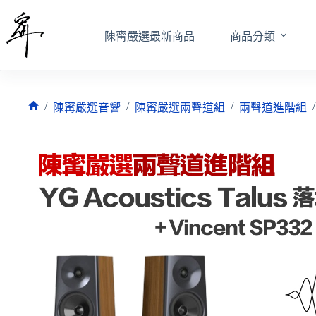
跳
至
陳寗嚴選最新商品
商品分類
主
要
內
容
/
/
/
/
陳寗嚴選音響
陳寗嚴選兩聲道組
兩聲道進階組
首
頁