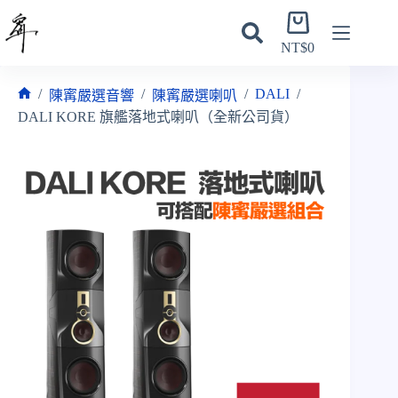
跳
購
至
物
NT$
0
主
車
要
/
/
/
DALI
/
陳寗嚴選音響
陳寗嚴選喇叭
內
首
DALI KORE 旗艦落地式喇叭（全新公司貨）
容
頁