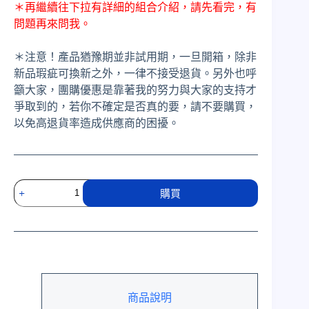
＊再繼續往下拉有詳細的組合介紹，請先看完，有
問題再來問我。
＊注意！產品猶豫期並非試用期，一旦開箱，除非
新品瑕疵可換新之外，一律不接受退貨。另外也呼
籲大家，團購優惠是靠著我的努力與大家的支持才
爭取到的，若你不確定是否真的要，請不要購買，
以免高退貨率造成供應商的困擾。
DALI
購買
KORE
旗
艦
落
地
式
喇
商品說明
叭