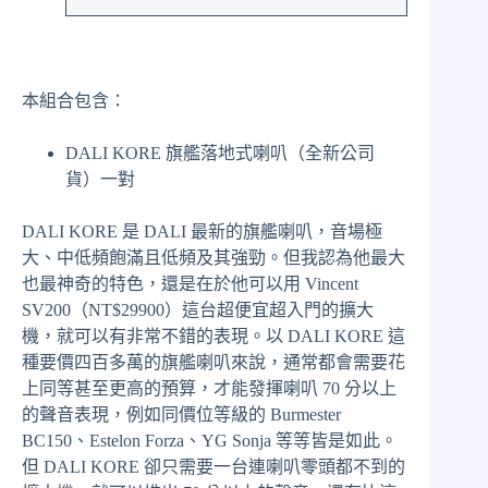
（全
新
公
司
貨）
本組合包含：
數
量
DALI KORE 旗艦落地式喇叭（全新公司
貨）一對
DALI KORE 是 DALI 最新的旗艦喇叭，音場極
大、中低頻飽滿且低頻及其強勁。但我認為他最大
也最神奇的特色，還是在於他可以用 Vincent
SV200（NT$29900）這台超便宜超入門的擴大
機，就可以有非常不錯的表現。以 DALI KORE 這
種要價四百多萬的旗艦喇叭來說，通常都會需要花
上同等甚至更高的預算，才能發揮喇叭 70 分以上
的聲音表現，例如同價位等級的 Burmester
BC150、Estelon Forza、YG Sonja 等等皆是如此。
但 DALI KORE 卻只需要一台連喇叭零頭都不到的