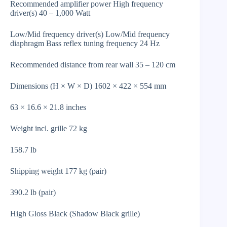
Recommended amplifier power High frequency
driver(s) 40 – 1,000 Watt
Low/Mid frequency driver(s) Low/Mid frequency
diaphragm Bass reflex tuning frequency 24 Hz
Recommended distance from rear wall 35 – 120 cm
Dimensions (H × W × D) 1602 × 422 × 554 mm
63 × 16.6 × 21.8 inches
Weight incl. grille 72 kg
158.7 lb
Shipping weight 177 kg (pair)
390.2 lb (pair)
High Gloss Black (Shadow Black grille)