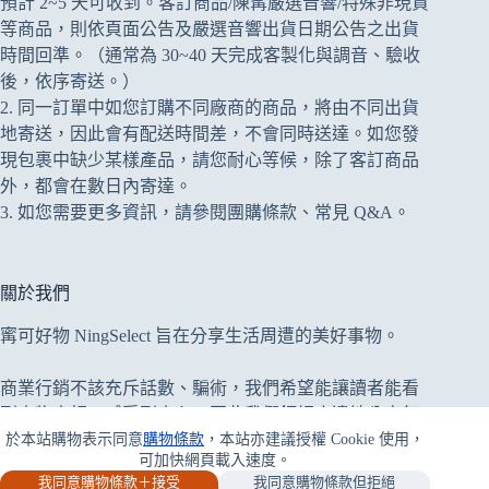
預計 2~5 天可收到。客訂商品/陳寗嚴選音響/特殊非現貨
等商品，則依頁面公告及
嚴選音響出貨日期公告
之出貨
時間回準。（通常為 30~40 天完成客製化與調音、驗收
後，依序寄送。）
2. 同一訂單中如您訂購不同廠商的商品，將由不同出貨
地寄送，因此會有配送時間差，不會同時送達。如您發
現包裹中缺少某樣產品，請您耐心等候，除了客訂商品
外，都會在數日內寄達。
3. 如您需要更多資訊，請參閱
團購條款
、
常見 Q&A
。
關於我們
寗可好物 NingSelect 旨在分享生活周遭的美好事物。
商業行銷不該充斥話數、騙術，我們希望能讓讀者能看
到事物真相、感受到真心；因此我們鉅細靡遺地分享每
於本站購物表示同意
購物條款
，本站亦建議授權 Cookie 使用，
件事，優缺並陳，但凡為開箱文/評測文，寗可好物堅決
可加快網頁載入速度。
拒絕業配開箱委託案，提供中立公正、無愧良心的評
我同意購物條款＋接受
我同意購物條款但拒絕