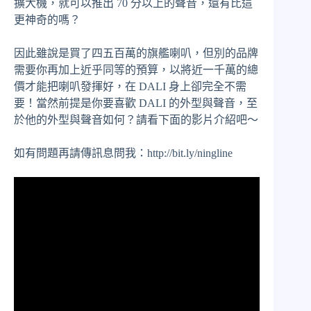
擴大機，就可以推出 70 分以上的聲音，還有比這
更神奇的嗎？
因此雖說是買了四五百萬的旗艦喇叭，但別的品牌
需要你再加上近乎同等的預算，以將近一千萬的總
價才能把喇叭發揮好，在 DALI 身上卻完全不需
要！當然前提是你要喜歡 DALI 的外型與聲音，至
於他的外型與聲音如何？請看下面的影片介紹吧～
如有問題再請傳訊息問我：http://bit.ly/ningline