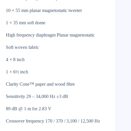
10 × 55 mm planar magnetostatic tweeter
1 × 35 mm soft dome
High frequency diaphragm Planar magnetostatic
Soft woven fabric
4 × 8 inch
1 × 6½ inch
Clarity Cone™ paper and wood fibre
Sensitivity 29 – 34,000 Hz ±3 dB
89 dB @ 1 m for 2.83 V
Crossover frequency 170 / 370 / 3,100 / 12,500 Hz