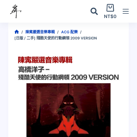
跳
購
至
物
NT$
0
主
車
要
/
陳寗嚴選音樂專輯
/
ACG 配樂
/
內
[日版 / 二手] 殘酷天使的行動綱領 2009 VERSION
容