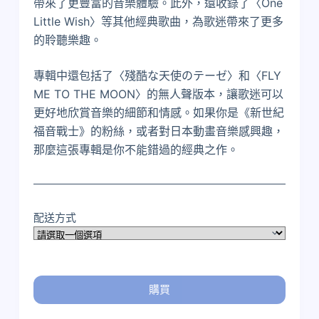
帶來了更豐富的音樂體驗。此外，還收錄了〈One
Little Wish〉等其他經典歌曲，為歌迷帶來了更多
的聆聽樂趣。
專輯中還包括了〈殘酷な天使のテーゼ〉和〈FLY
ME TO THE MOON〉的無人聲版本，讓歌迷可以
更好地欣賞音樂的細節和情感。如果你是《新世紀
福音戰士》的粉絲，或者對日本動畫音樂感興趣，
那麼這張專輯是你不能錯過的經典之作。
配送方式
購買