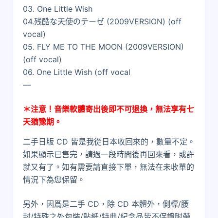
03. One Little Wish
04.残酷な天使のテーゼ (2009VERSION) (off
vocal)
05. FLY ME TO THE MOON (2009VERSION)
(off vocal)
06. One Little Wish (off vocal
—
＊注意！音樂軟體寄出後即不可退換，無法享有七
天猶豫期。
二手日版 CD 皆是我從日本收回來的，數量不定。
如果顯示已售完，請過一段時間後再回來看，或許
就又有了。如有需要請直接下單，無法在未收單的
情況下為您保留。
另外，因爲是二手 CD，除 CD 本體外，側標/腰
封/特殊之外包裝/貼紙/特典/紀念品皆不保證附帶