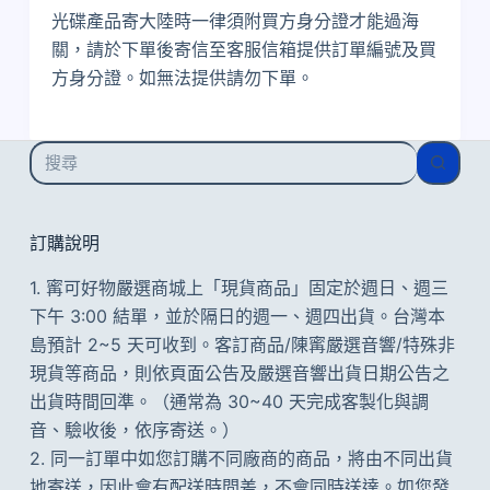
光碟產品寄大陸時一律須附買方身分證才能過海
關，請於下單後寄信至客服信箱提供訂單編號及買
方身分證。如無法提供請勿下單。
找
不
到
符
訂購說明
合
1. 寗可好物嚴選商城上「現貨商品」固定於週日、週三
的
下午 3:00 結單，並於隔日的週一、週四出貨。台灣本
島預計 2~5 天可收到。客訂商品/陳寗嚴選音響/特殊非
現貨等商品，則依頁面公告及
嚴選音響出貨日期公告
之
出貨時間回準。（通常為 30~40 天完成客製化與調
音、驗收後，依序寄送。）
2. 同一訂單中如您訂購不同廠商的商品，將由不同出貨
地寄送，因此會有配送時間差，不會同時送達。如您發