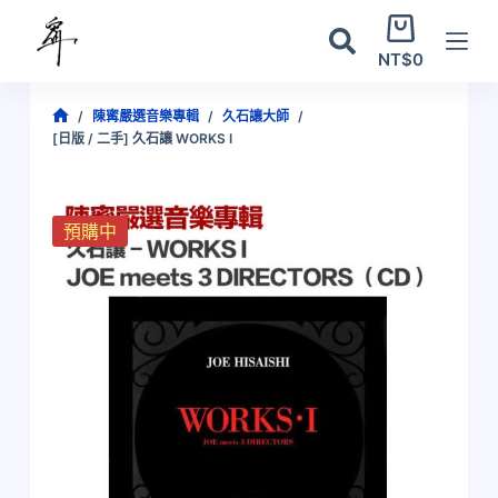
跳
購
至
物
NT$
0
主
車
要
/
陳寗嚴選音樂專輯
/
久石讓大師
/
內
[日版 / 二手] 久石讓 WORKS I
容
預購中