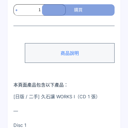
[日
購買
版
/
二
手]
久
石
商品說明
讓
WORKS
I
數
量
本頁面產品包含以下產品：
[日版 / 二手] 久石讓 WORKS I（CD 1 張）
—
Disc 1