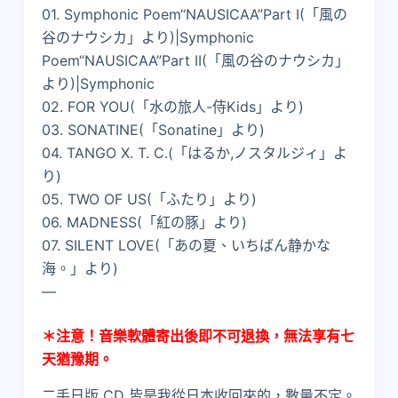
01. Symphonic Poem“NAUSICAA”Part I(「風の
谷のナウシカ」より)|Symphonic
Poem“NAUSICAA”Part II(「風の谷のナウシカ」
より)|Symphonic
02. FOR YOU(「水の旅人-侍Kids」より)
03. SONATINE(「Sonatine」より)
04. TANGO X. T. C.(「はるか,ノスタルジィ」よ
り)
05. TWO OF US(「ふたり」より)
06. MADNESS(「紅の豚」より)
07. SILENT LOVE(「あの夏、いちばん静かな
海。」より)
—
＊注意！音樂軟體寄出後即不可退換，無法享有七
天猶豫期。
二手日版 CD 皆是我從日本收回來的，數量不定。