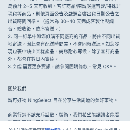
島預計 2~5 天可收到。客訂商品/陳寗嚴選音響/特殊非
現貨等商品，則依頁面公告及
嚴選音響出貨日期公告
之
出貨時間回準。（通常為 30~40 天完成客製化與調
音、驗收後，依序寄送。）
2. 同一訂單中如您訂購不同廠商的商品，將由不同出貨
地寄送，因此會有配送時間差，不會同時送達。如您發
現包裹中缺少某樣產品，請您耐心等候，除了客訂商品
外，都會在數日內寄達。
3. 如您需要更多資訊，請參閱
團購條款
、
常見 Q&A
。
關於我們
寗可好物 NingSelect 旨在分享生活周遭的美好事物。
商業行銷不該充斥話數、騙術，我們希望能讓讀者能看
到事物真相、感受到真心；因此我們鉅細靡遺地分享每
件事，優缺並陳，但凡為開箱文/評測文，寗可好物堅決
於本站購物表示同意
購物條款
，本站亦建議授權 Cookie 使用，