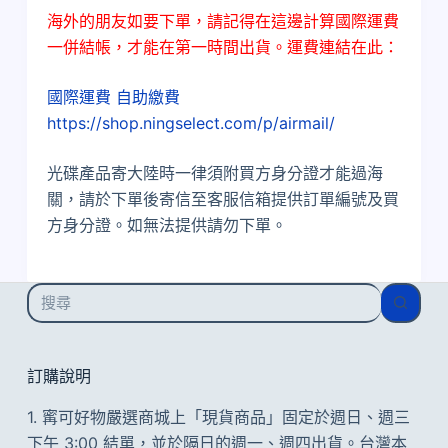
海外的朋友如要下單，請記得在這邊計算國際運費
一併結帳，才能在第一時間出貨。運費連結在此：
國際運費 自助繳費
https://shop.ningselect.com/p/airmail/
光碟產品寄大陸時一律須附買方身分證才能過海
關，請於下單後寄信至客服信箱提供訂單編號及買
方身分證。如無法提供請勿下單。
找
不
到
符
訂購說明
合
1. 寗可好物嚴選商城上「現貨商品」固定於週日、週三
的
下午 3:00 結單，並於隔日的週一、週四出貨。台灣本