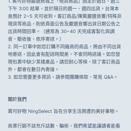
1. 寗可好物嚴選商城上「現貨商品」固定於週日、週三
的
下午 3:00 結單，並於隔日的週一、週四出貨。台灣本
島預計 2~5 天可收到。客訂商品/陳寗嚴選音響/特殊非
現貨等商品，則依頁面公告及
嚴選音響出貨日期公告
之
出貨時間回準。（通常為 30~40 天完成客製化與調
音、驗收後，依序寄送。）
2. 同一訂單中如您訂購不同廠商的商品，將由不同出貨
地寄送，因此會有配送時間差，不會同時送達。如您發
現包裹中缺少某樣產品，請您耐心等候，除了客訂商品
外，都會在數日內寄達。
3. 如您需要更多資訊，請參閱
團購條款
、
常見 Q&A
。
關於我們
寗可好物 NingSelect 旨在分享生活周遭的美好事物。
商業行銷不該充斥話數、騙術，我們希望能讓讀者能看