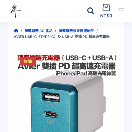
跳
購
至
物
NT$
0
主
車
要
/
陳寗嚴選 3C 產品
/
陳寗嚴選蘋果周邊配件
/
內
AVIER USB-C（TYPE-C）及 USB-A 雙插 PD 超高速充電器
容
特價!