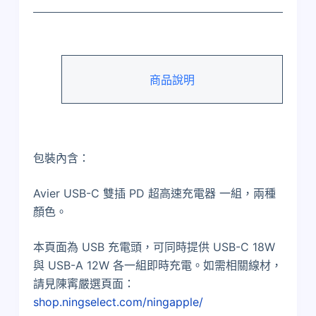
C（Type-
C）
及
USB-
A
商品說明
雙
插
PD
超
高
包裝內含：
速
充
Avier USB-C 雙插 PD 超高速充電器 一組，兩種
電
顏色。
器
數
本頁面為 USB 充電頭，可同時提供 USB-C 18W
量
與 USB-A 12W 各一組即時充電。如需相關線材，
請見陳寗嚴選頁面：
shop.ningselect.com/ningapple/