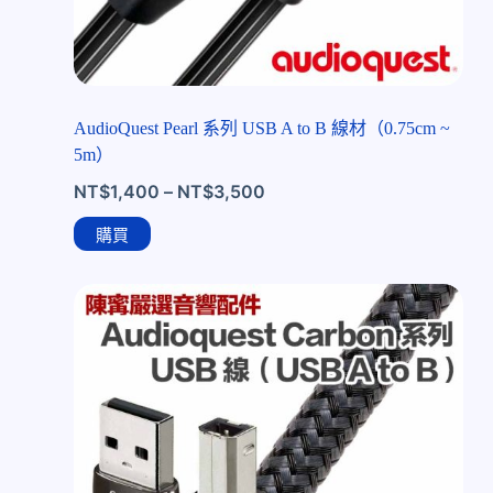
AudioQuest Pearl 系列 USB A to B 線材（0.75cm ~
5m）
NT$
1,400
–
NT$
3,500
購買