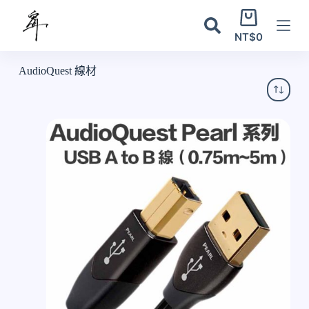
跳
購
至
物
NT$
0
主
車
要
AudioQuest 線材
內
容