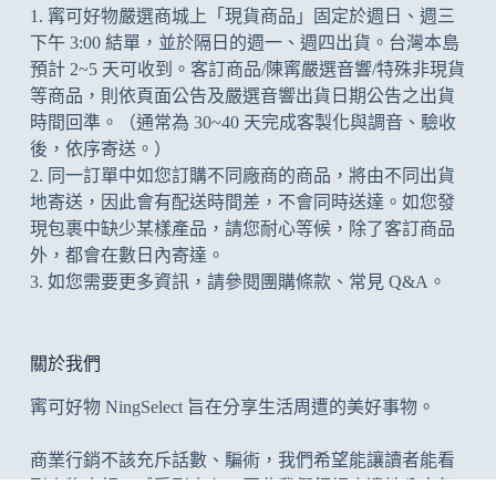
1. 寗可好物嚴選商城上「現貨商品」固定於週日、週三
的
下午 3:00 結單，並於隔日的週一、週四出貨。台灣本島
預計 2~5 天可收到。客訂商品/陳寗嚴選音響/特殊非現貨
等商品，則依頁面公告及
嚴選音響出貨日期公告
之出貨
時間回準。（通常為 30~40 天完成客製化與調音、驗收
後，依序寄送。）
2. 同一訂單中如您訂購不同廠商的商品，將由不同出貨
地寄送，因此會有配送時間差，不會同時送達。如您發
現包裹中缺少某樣產品，請您耐心等候，除了客訂商品
外，都會在數日內寄達。
3. 如您需要更多資訊，請參閱
團購條款
、
常見 Q&A
。
關於我們
寗可好物 NingSelect 旨在分享生活周遭的美好事物。
商業行銷不該充斥話數、騙術，我們希望能讓讀者能看
到事物真相、感受到真心；因此我們鉅細靡遺地分享每